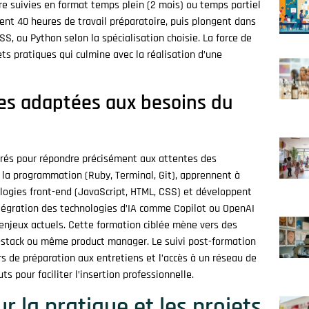
e suivies en format temps plein (2 mois) ou temps partiel
tent 40 heures de travail préparatoire, puis plongent dans
 ou Python selon la spécialisation choisie. La force de
s pratiques qui culmine avec la réalisation d’une
es adaptées aux besoins du
és pour répondre précisément aux attentes des
e la programmation (Ruby, Terminal, Git), apprennent à
logies front-end (JavaScript, HTML, CSS) et développent
ntégration des technologies d’IA comme Copilot ou OpenAI
 enjeux actuels. Cette formation ciblée mène vers des
ll-stack ou même product manager. Le suivi post-formation
s de préparation aux entretiens et l’accès à un réseau de
s pour faciliter l’insertion professionnelle.
 la pratique et les projets