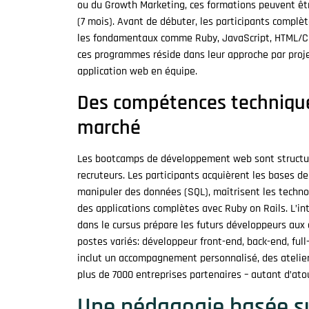
ou du Growth Marketing, ces formations peuvent êtr
(7 mois). Avant de débuter, les participants complè
les fondamentaux comme Ruby, JavaScript, HTML/CSS,
ces programmes réside dans leur approche par projet
application web en équipe.
Des compétences techniqu
marché
Les bootcamps de développement web sont structur
recruteurs. Les participants acquièrent les bases d
manipuler des données (SQL), maîtrisent les techno
des applications complètes avec Ruby on Rails. L’i
dans le cursus prépare les futurs développeurs aux
postes variés: développeur front-end, back-end, fu
inclut un accompagnement personnalisé, des atelier
plus de 7000 entreprises partenaires – autant d’atout
Une pédagogie basée sur