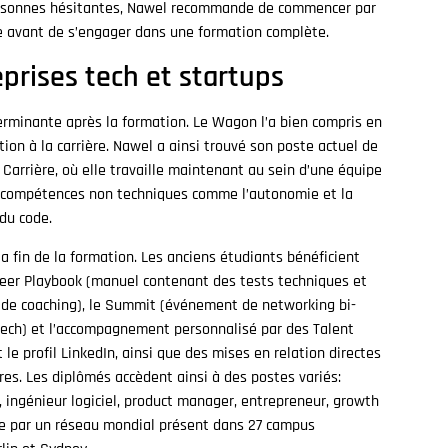
 personnes hésitantes, Nawel recommande de commencer par
ne avant de s’engager dans une formation complète.
eprises tech et startups
erminante après la formation. Le Wagon l’a bien compris en
on à la carrière. Nawel a ainsi trouvé son poste actuel de
arrière, où elle travaille maintenant au sein d’une équipe
s compétences non techniques comme l’autonomie et la
du code.
 fin de la formation. Les anciens étudiants bénéficient
Career Playbook (manuel contenant des tests techniques et
es de coaching), le Summit (événement de networking bi-
tech) et l’accompagnement personnalisé par des Talent
 le profil LinkedIn, ainsi que des mises en relation directes
res. Les diplômés accèdent ainsi à des postes variés:
, ingénieur logiciel, product manager, entrepreneur, growth
tée par un réseau mondial présent dans 27 campus