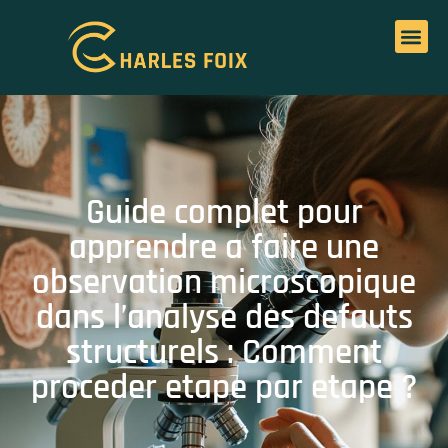
Guide complet pour
apprendre a faire une
observation microscopique
dans l’analyse des defauts
structurels : Comment
proceder etape par etape ?