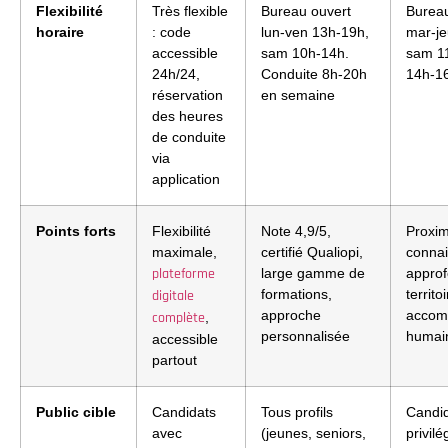
Flexibilité
Très flexible
Bureau ouvert
Bureau
horaire
: code
lun-ven 13h-19h,
mar-je
accessible
sam 10h-14h.
sam 1
24h/24,
Conduite 8h-20h
14h-1
réservation
en semaine
des heures
de conduite
via
application
Points forts
Flexibilité
Note 4,9/5,
Proxim
maximale,
certifié Qualiopi,
conna
plateforme
large gamme de
approf
formations,
territo
digitale
approche
accom
complète
,
personnalisée
humai
accessible
partout
Public cible
Candidats
Tous profils
Candi
avec
(jeunes, seniors,
privilé