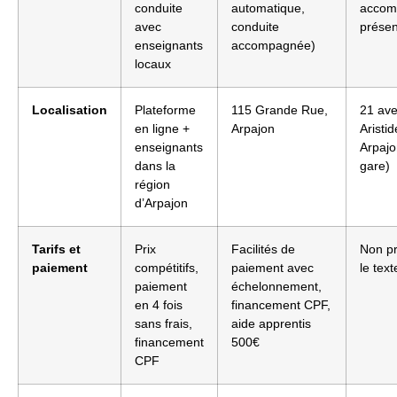
conduite
automatique,
accom
avec
conduite
présen
enseignants
accompagnée)
locaux
Localisation
Plateforme
115 Grande Rue,
21 av
en ligne +
Arpajon
Aristid
enseignants
Arpajo
dans la
gare)
région
d’Arpajon
Tarifs et
Prix
Facilités de
Non pr
paiement
compétitifs,
paiement avec
le text
paiement
échelonnement,
en 4 fois
financement CPF,
sans frais,
aide apprentis
financement
500€
CPF